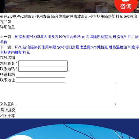
蓝色2.0厚PVC防腐瓦使用寿命 隔音降噪耐冲击波浪瓦 停车场用隔热塑料瓦 pvc波浪
瓦品牌
详细信息
上一篇：
树脂瓦型号880屋面用复古风仿古瓦价格 耐高温隔热别墅瓦 树脂瓦生产厂家
单价
下一篇：
PVC波浪隔热瓦使用年限 农村老旧房屋改造用pvc树脂瓦 耐热温度达70度停
车场遮雨棚塑料瓦
在线咨询
您的姓名
*
联系电话
*
联系邮箱
联系地址
采购意向
相关推荐