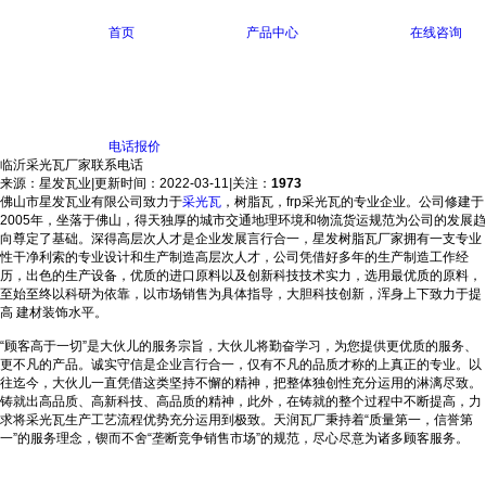
首页
产品中心
在线咨询
电话报价
临沂采光瓦厂家联系电话
来源：星发瓦业
|
更新时间：2022-03-11
|
关注：
1973
佛山市星发瓦业有限公司致力于
采光瓦
，树脂瓦，frp采光瓦的专业企业。公司修建于
2005年，坐落于佛山，得天独厚的城市交通地理环境和物流货运规范为公司的发展趋
向尊定了基础。深得高层次人才是企业发展言行合一，星发树脂瓦厂家拥有一支专业
性干净利索的专业设计和生产制造高层次人才，公司凭借好多年的生产制造工作经
历，出色的生产设备，优质的进口原料以及创新科技技术实力，选用最优质的原料，
至始至终以科研为依靠，以市场销售为具体指导，大胆科技创新，浑身上下致力于提
高 建材装饰水平。
“顾客高于一切”是大伙儿的服务宗旨，大伙儿将勤奋学习，为您提供更优质的服务、
更不凡的产品。诚实守信是企业言行合一，仅有不凡的品质才称的上真正的专业。以
往迄今，大伙儿一直凭借这类坚持不懈的精神，把整体独创性充分运用的淋漓尽致。
铸就出高品质、高新科技、高品质的精神，此外，在铸就的整个过程中不断提高，力
求将采光瓦生产工艺流程优势充分运用到极致。天润瓦厂秉持着“质量第一，信誉第
一”的服务理念，锲而不舍“垄断竞争销售市场”的规范，尽心尽意为诸多顾客服务。