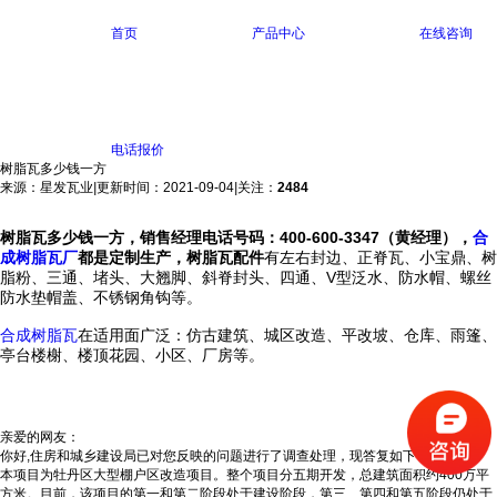
首页
产品中心
在线咨询
电话报价
树脂瓦多少钱一方
来源：星发瓦业
|
更新时间：2021-09-04
|
关注：
2484
树脂瓦多少钱一方，销售经理电话号码：400-600-3347（黄经理），
合
成树脂瓦厂
都是定制生产，树脂瓦配件
有左右封边、正脊瓦、小宝鼎、树
脂粉、三通、堵头、大翘脚、斜脊封头、四通、V型泛水、防水帽、螺丝
防水垫帽盖、不锈钢角钩等。
合成树脂瓦
在
适用面广泛：仿古建筑、城区改造、平改坡、仓库、雨篷、
亭台楼榭、楼顶花园、小区、厂房等。
亲爱的网友：
你好,
住房和城乡建设局已对您反映的问题进行了调查处理，现答复如下：
本项目为牡丹区大型棚户区改造项目。整个项目分五期开发，总建筑面积约400万平
方米。目前，该项目的第一和第二阶段处于建设阶段，第三、第四和第五阶段仍处于