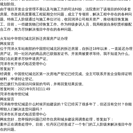
规划阶段。
由于项目开发企业管理不善以及与施工方的司法纠纷，法院查封了该项目的600多套
房屋。市政府高度重视工程延期交付问题，成立了专项班，解决工程中存在的各种问
题。特殊工人阶级通过与施工单位讨论，收回润泽公司相关资产，推动项目恢复施
工。目前，一些建筑物已经恢复工作。作为特级参训人员，我局根据自身职责积极配
合工作，努力尽快解决项目中存在的各种问题。
火车站中华世纪城北区拆迁房屋房产证办理
网友留言
位于菏泽火车站南部的中国世纪城北区的拆迁房屋，自拆迁18年以来，一直延迟办理
房产证。同一社区内的商品房已获颁发证书。开发商被要求等待。我不知道为什么。
我们在此要求尽快申请房产证。
菏泽市长开放式电话受理中心
答复如下:
经调查，中国世纪城北区第一次房地产登记已经完成。业主可联系开发企业取得证明
材料，申请转让登记。
您已拨打为后续访问保留的号码，并将回复结果反馈。
答复时间：2021年9月3日11:49
菏泽市南华世纪城
网友留言
菏泽南华世纪城是什么时候开始建设的？它已经买了很多年了，但还没有交付？你能
帮助人们解决送货问题吗？
菏泽市长开放式电话受理中心
网友您好，您举报的问题已经市住房和城乡建设局调查处理，答复如下：
案件正在调查处理中。目前，牡丹区已经形成了一个专门的工人阶级来解决项目中存
在的问题。