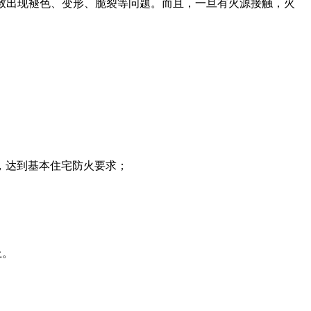
致出现褪色、变形、脆裂等问题。而且，一旦有火源接触，火
燃，达到基本住宅防火要求；
上。