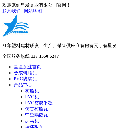
欢迎来到星发瓦业有限公司官网！
联系我们
|
网站地图
21年
塑料建材研发、生产、销售供应商
有房有瓦，有星发
全国服务热线
137-1550-5247
星发瓦业首页
合成树脂瓦
PVC防腐瓦
产品中心
树脂瓦
PVC瓦
PVC防腐平板
仿古树脂瓦
中空隔热瓦
罗马瓦
墙体板瓦