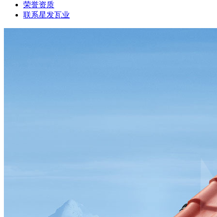
荣誉资质
联系星发瓦业