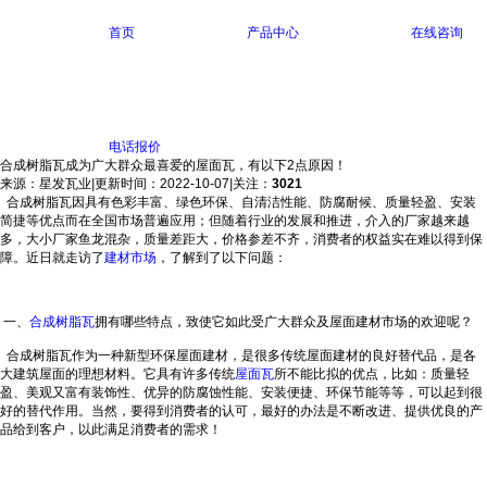
首页
产品中心
在线咨询
电话报价
合成树脂瓦成为广大群众最喜爱的屋面瓦，有以下2点原因！
来源：星发瓦业
|
更新时间：2022-10-07
|
关注：
3021
合成树脂瓦因具有色彩丰富、绿色环保、自清洁性能、防腐耐候、质量轻盈、安装
简捷等优点而在全国市场普遍应用；但随着行业的发展和推进，介入的厂家越来越
多，大小厂家鱼龙混杂，质量差距大，价格参差不齐，消费者的权益实在难以得到保
障。近日就走访了
建材市场
，了解到了以下问题：
一、
合成树脂瓦
拥有哪些特点，致使它如此受广大群众及屋面建材市场的欢迎呢？
合成树脂瓦作为一种新型环保屋面建材，是很多传统屋面建材的良好替代品，是各
大建筑屋面的理想材料。它具有许多传统
屋面瓦
所不能比拟的优点，比如：质量轻
盈、美观又富有装饰性、优异的防腐蚀性能、安装便捷、环保节能等等，可以起到很
好的替代作用。当然，要得到消费者的认可，最好的办法是不断改进、提供优良的产
品给到客户，以此满足消费者的需求！