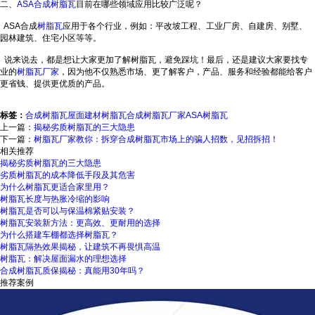
二、
ASA合成树脂瓦
目前在哪些领域应用比较广泛呢？
ASA合成
树脂瓦
应用于各个行业，例如：平改坡工程、工业厂房、自建房、别墅、
园林建筑、住宅小区等等。
说来说去，都是想让大家更加了解树脂瓦，避免踩坑！最后，还是建议大家要找专
业的
树脂瓦厂家
，因为他不仅熟悉市场、更了解客户，产品、服务和经验都能给客户
更省钱、提供更优质的产品。
标签：
合成树脂瓦
屋面建材树脂瓦
合成树脂瓦厂家
ASA树脂瓦
上一篇：
揭秘劣质树脂瓦的三大隐患
下一篇：
树脂瓦厂家教你：拆穿合成树脂瓦市场上的骗人招数，见招拆招！
相关推荐
揭秘劣质树脂瓦的三大隐患
劣质树脂瓦的成本降低手段及其危害
为什么树脂瓦更适合家里用？
树脂瓦长度与热胀冷缩的影响
树脂瓦是否可以与保温棉紧贴安装？
树脂瓦安装新方法：更高效、更耐用的选择
为什么搭建车棚都选择树脂瓦？
树脂瓦隔热效果揭秘，让建筑不再畏惧高温
树脂瓦：解决屋面漏水的理想选择
合成树脂瓦质保揭秘：真能用30年吗？
推荐案例