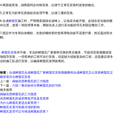
4.两面坡房顶，须两面同步对称安装，以便于正脊瓦安装时波形的吻合。
5.正脊瓦与斜脊瓦搭接处应处理平整，以便三通的安装。
6.合成
树脂瓦
施工时，严禁脚直接踩在波峰上，以免采光板开裂。必须在采光板的横
向位置，放置一块防滑厚木板，脚踩在其上进行采光板的导孔和固定螺丝工作。
7.固定件为专用自攻螺栓，先垫好螺栓密封垫再用电动扳手适度拧紧，然后盖好防水
帽。
树脂瓦安装
并不难，专业的树脂瓦厂家都有完善的售后服务，可提供安装视频或现
场指导安装，一些简单的工程可自行安装，但是较大或较复杂的工程，还是建议请专
业的施工队进行安装，以确保树脂瓦使用效果的。
标签：
合成树脂瓦
合成树脂瓦厂家
树脂瓦安装视频教程
合成树脂瓦怎么安装
树脂瓦正
吻安装
仿古树脂瓦安装
上一篇：
揭秘劣质树脂瓦的三大隐患
下一篇：
六招！教你如何分辨树脂瓦的好与坏
相关推荐
揭秘劣质树脂瓦的三大隐患
劣质树脂瓦的成本降低手段及其危害
为什么树脂瓦更适合家里用？
树脂瓦长度与热胀冷缩的影响
树脂瓦是否可以与保温棉紧贴安装？