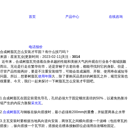
首页
产品中心
在线咨询
电话报价
合成树脂瓦怎么安装才牢固？有什么技巧吗？
来源：星发瓦业
|
更新时间：2023-02-11
|
关注：
3014
近年来，合成树脂瓦凭借着自身卓越的性能和美丽大气的外观在行业各个领域脱颖
而出。无论是行走在繁华街市，还是穿梭于古老街巷，都能寻找到它的身影。但是，
尽管产品性能再好，要是不注重安装细节，可能会造成漏雨、开裂、使用寿命减短等
问题。所以，想要树脂瓦
使用年限
久，除了要购买品质好的树脂瓦之外，规范安装也
很重要。今天，我们一起来探讨一下树脂瓦怎么安装才牢固吧。
1.合成树脂瓦在固定前需先导孔，孔径必须大于固定螺丝直径的50%，以避免热胀冷
缩产生的内应力胀裂
采光瓦
。
2.
合成树脂瓦
与钢板在纵向搭接时，最小必须有200mm的重叠，并贴置两条止水带
3.主瓦安装时要根据当地风向逆向安装，两张瓦之间横向搭接一个波峰（包括脊瓦的
搭接），纵向搭接一个瓦节距，搭接处在檩条接触部位必须用自攻螺栓固定。