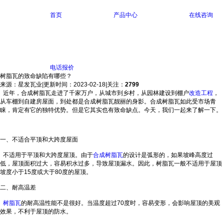
首页
产品中心
在线咨询
电话报价
树脂瓦的致命缺陷有哪些？
来源：星发瓦业
|
更新时间：2023-02-18
|
关注：
2799
近年，合成树脂瓦走进了千家万户，从城市到乡村，从园林建设到棚户
改造工程
，
从车棚到自建房屋面，到处都是合成树脂瓦靓丽的身影。合成树脂瓦如此受市场青
睐，肯定有它的独特优势。但是它其实也有致命缺点。今天，我们一起来了解一下。
一、不适合平顶和大跨度屋面
不适用于平顶和大跨度屋顶。由于
合成树脂瓦
的设计是弧形的，如果坡峰高度过
低，屋顶面积过大，容易积水过多，导致屋顶漏水。因此，树脂瓦一般不适用于屋顶
坡度小于15度或大于80度的屋顶。
二、耐高温差
树脂瓦
的耐高温性能不是很好。当温度超过70度时，容易变形，会影响屋顶的美观
效果，不利于屋顶的防水。