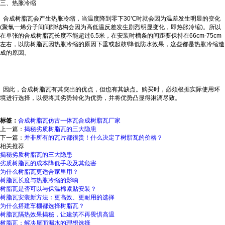
三、热胀冷缩
合成树脂瓦会产生热胀冷缩，当温度降到零下30℃时就会因为温差发生明显的变化
(聚氯一烯分子间间隙结构会因为高低温反差发生剧烈明显变化，即热胀冷缩)。所以
在单张的合成树脂瓦长度不能超过6.5米，在安装时槽条的间距要保持在66cm-75cm
左右，以防树脂瓦因热胀冷缩的原因下垂或起鼓!降低防水效果，这些都是热胀冷缩造
成的原因。
因此，合成树脂瓦有其突出的优点，但也有其缺点。购买时，必须根据实际使用环
境进行选择，以便将其劣势转化为优势，并将优势凸显得淋漓尽致。
标签：
合成树脂瓦
仿古一体瓦
合成树脂瓦厂家
上一篇：
揭秘劣质树脂瓦的三大隐患
下一篇：
并非所有的瓦片都很贵！什么决定了树脂瓦的价格？
相关推荐
揭秘劣质树脂瓦的三大隐患
劣质树脂瓦的成本降低手段及其危害
为什么树脂瓦更适合家里用？
树脂瓦长度与热胀冷缩的影响
树脂瓦是否可以与保温棉紧贴安装？
树脂瓦安装新方法：更高效、更耐用的选择
为什么搭建车棚都选择树脂瓦？
树脂瓦隔热效果揭秘，让建筑不再畏惧高温
树脂瓦：解决屋面漏水的理想选择