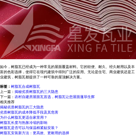
如今，树脂瓦已经成为一种常见的屋面覆盖材料。它的轻便、耐久、经久耐用以及丰
富的色彩选择，使得它在现代建筑中得到广泛的应用。无论是住宅、商业建筑还是工
业建筑，树脂瓦都提供了一种可靠的屋顶解决方案。
标签：
树脂瓦
合成树脂瓦
上一篇：
揭秘劣质树脂瓦的三大隐患
下一篇：
农村自建房屋面瓦首选，树脂瓦让您屋面蓬荜生辉
相关推荐
揭秘劣质树脂瓦的三大隐患
劣质树脂瓦的成本降低手段及其危害
为什么树脂瓦更适合家里用？
树脂瓦长度与热胀冷缩的影响
树脂瓦是否可以与保温棉紧贴安装？
树脂瓦安装新方法：更高效、更耐用的选择