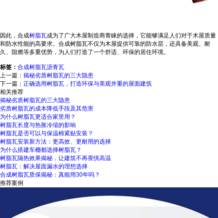
因此，合成
树脂瓦
成为了广大木屋制造商青睐的选择，它能够满足人们对于木屋质量
和防水性能的高要求。合成树脂瓦不仅为木屋提供可靠的防水层，还具备美观、耐
久、阻燃等多重优势，为人们打造了一个舒适、环保的居住环境。
标签：
合成树脂瓦
沥青瓦
上一篇：
揭秘劣质树脂瓦的三大隐患
下一篇：
正确选用树脂瓦，打造环保与美观并重的屋面建筑
相关推荐
揭秘劣质树脂瓦的三大隐患
劣质树脂瓦的成本降低手段及其危害
为什么树脂瓦更适合家里用？
树脂瓦长度与热胀冷缩的影响
树脂瓦是否可以与保温棉紧贴安装？
树脂瓦安装新方法：更高效、更耐用的选择
为什么搭建车棚都选择树脂瓦？
树脂瓦隔热效果揭秘，让建筑不再畏惧高温
树脂瓦：解决屋面漏水的理想选择
合成树脂瓦质保揭秘：真能用30年吗？
推荐案例