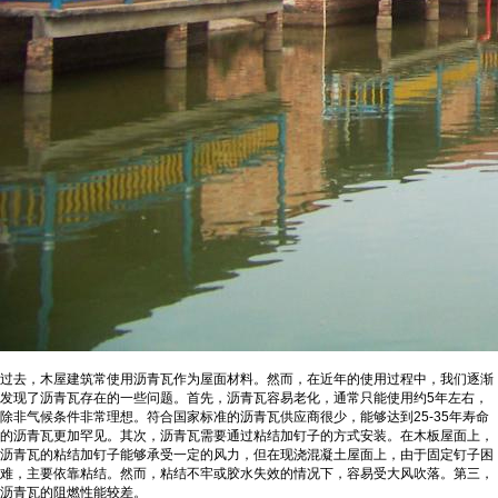
过去，木屋建筑常使用沥青瓦作为屋面材料。然而，在近年的使用过程中，我们逐渐
发现了沥青瓦存在的一些问题。首先，沥青瓦容易老化，通常只能使用约5年左右，
除非气候条件非常理想。符合国家标准的沥青瓦供应商很少，能够达到25-35年寿命
的沥青瓦更加罕见。其次，沥青瓦需要通过粘结加钉子的方式安装。在木板屋面上，
沥青瓦的粘结加钉子能够承受一定的风力，但在现浇混凝土屋面上，由于固定钉子困
难，主要依靠粘结。然而，粘结不牢或胶水失效的情况下，容易受大风吹落。第三，
沥青瓦的阻燃性能较差。