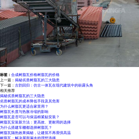
标签：
合成树脂瓦价格
树脂瓦的价格
上一篇：
揭秘劣质树脂瓦的三大隐患
下一篇：
古韵回归：仿古一体瓦在现代建筑中的崭露头角
相关推荐
揭秘劣质树脂瓦的三大隐患
劣质树脂瓦的成本降低手段及其危害
为什么树脂瓦更适合家里用？
树脂瓦长度与热胀冷缩的影响
树脂瓦是否可以与保温棉紧贴安装？
树脂瓦安装新方法：更高效、更耐用的选择
为什么搭建车棚都选择树脂瓦？
树脂瓦隔热效果揭秘，让建筑不再畏惧高温
树脂瓦：解决屋面漏水的理想选择