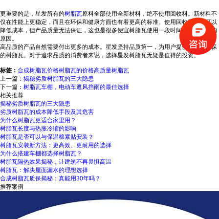
更重要的是，星发所有的
树脂瓦
原料全部使用全新材料，绝不使用回收料。新材料不
仅在性能上更稳定，而且在环保和健康方面也有着更高的标准。使用回收料虽然可以
降低成本，但产品质量无法保证，这也是很多便宜树脂瓦使用一段时间后问题频出的
原因。
高品质的产品自然需要付出更多的成本。星发坚持品质第一，为用户提供耐用、环保
的树脂瓦。对于追求品质的消费者来说，选择星发树脂瓦无疑是值得的投资。
标签：
合成树脂瓦价格
树脂瓦的价格
高质量树脂瓦
上一篇：
揭秘劣质树脂瓦的三大隐患
下一篇：
树脂瓦车棚，电动车遮风挡雨的最佳选择
相关推荐
揭秘劣质树脂瓦的三大隐患
劣质树脂瓦的成本降低手段及其危害
为什么树脂瓦更适合家里用？
树脂瓦长度与热胀冷缩的影响
树脂瓦是否可以与保温棉紧贴安装？
树脂瓦安装新方法：更高效、更耐用的选择
为什么搭建车棚都选择树脂瓦？
树脂瓦隔热效果揭秘，让建筑不再畏惧高温
树脂瓦：解决屋面漏水的理想选择
合成树脂瓦质保揭秘：真能用30年吗？
推荐案例