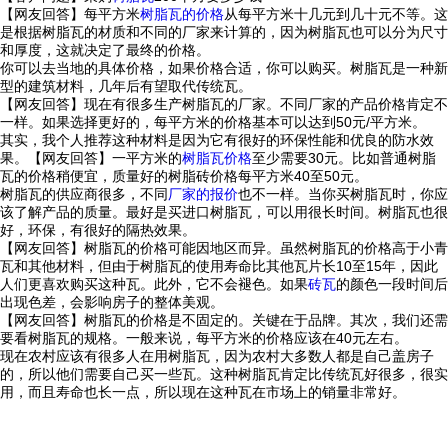
【网友回答】每平方米
树脂瓦的价格
从每平方米十几元到几十元不等。这
是根据树脂瓦的材质和不同的厂家来计算的，因为树脂瓦也可以分为尺寸
和厚度，这就决定了最终的价格。
你可以去当地的具体价格，如果价格合适，你可以购买。树脂瓦是一种新
型的建筑材料，几年后有望取代传统瓦。
【网友回答】现在有很多生产树脂瓦的厂家。不同厂家的产品价格肯定不
一样。如果选择更好的，每平方米的价格基本可以达到50元/平方米。
其实，我个人推荐这种材料是因为它有很好的环保性能和优良的防水效
果。【网友回答】一平方米的
树脂瓦价格
至少需要30元。比如普通树脂
瓦的价格稍便宜，质量好的树脂砖价格每平方米40至50元。
树脂瓦的供应商很多，不同
厂家的报价
也不一样。当你买树脂瓦时，你应
该了解产品的质量。最好是买进口树脂瓦，可以用很长时间。树脂瓦也很
好，环保，有很好的隔热效果。
【网友回答】树脂瓦的价格可能因地区而异。虽然树脂瓦的价格高于小青
瓦和其他材料，但由于树脂瓦的使用寿命比其他瓦片长10至15年，因此
人们更喜欢购买这种瓦。此外，它不会褪色。如果
砖瓦
的颜色一段时间后
出现色差，会影响房子的整体美观。
【网友回答】树脂瓦的价格是不固定的。关键在于品牌。其次，我们还需
要看树脂瓦的规格。一般来说，每平方米的价格应该在40元左右。
现在农村应该有很多人在用树脂瓦，因为农村大多数人都是自己盖房子
的，所以他们需要自己买一些瓦。这种树脂瓦肯定比传统瓦好很多，很实
用，而且寿命也长一点，所以现在这种瓦在市场上的销量非常好。