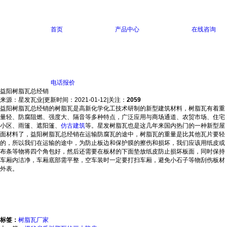
首页
产品中心
在线咨询
电话报价
益阳树脂瓦总经销
来源：星发瓦业
|
更新时间：2021-01-12
|
关注：
2059
益阳树脂瓦总经销的树脂瓦是高新化学化工技术研制的新型建筑材料，树脂瓦有着重
量轻、防腐阻燃、强度大、隔音等多种特点，广泛应用与商场通道、农贸市场、住宅
小区、雨篷、遮阳篷、
仿古建筑
等。星发树脂瓦也是这几年来国内热门的一种新型屋
面材料了，益阳树脂瓦总经销在运输防腐瓦的途中，树脂瓦的重量是比其他瓦片要轻
的，所以我们在运输的途中，为防止板边和保护膜的擦伤和损坏，我们应该用纸皮或
布条等物将四个角包好，然后还需要在板材的下面垫放纸皮防止损坏板面，同时保持
车厢内洁净，车厢底部需平整，空车装时一定要打扫车厢，避免小石子等物刮伤板材
外表。
标签：
树脂瓦厂家