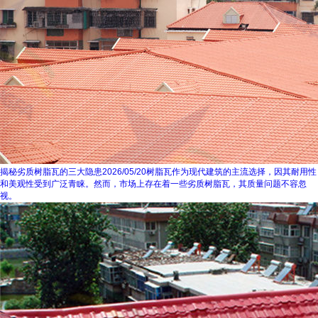
揭秘劣质树脂瓦的三大隐患
2026/05/20
树脂瓦作为现代建筑的主流选择，因其耐用性
和美观性受到广泛青睐。然而，市场上存在着一些劣质树脂瓦，其质量问题不容忽
视。