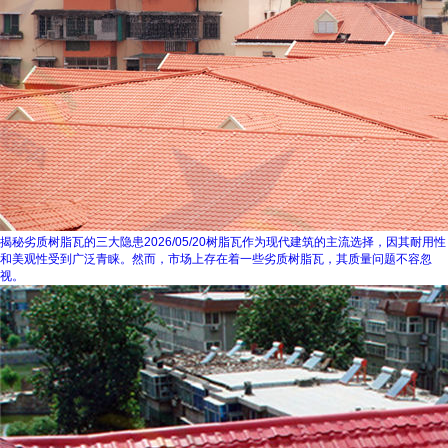
揭秘劣质树脂瓦的三大隐患
2026/05/20
树脂瓦作为现代建筑的主流选择，因其耐用性
和美观性受到广泛青睐。然而，市场上存在着一些劣质树脂瓦，其质量问题不容忽
视。