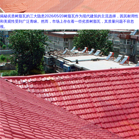
揭秘劣质树脂瓦的三大隐患
2026/05/20
树脂瓦作为现代建筑的主流选择，因其耐用性
和美观性受到广泛青睐。然而，市场上存在着一些劣质树脂瓦，其质量问题不容忽
视。