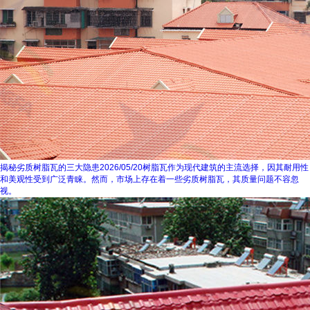
揭秘劣质树脂瓦的三大隐患
2026/05/20
树脂瓦作为现代建筑的主流选择，因其耐用性
和美观性受到广泛青睐。然而，市场上存在着一些劣质树脂瓦，其质量问题不容忽
视。