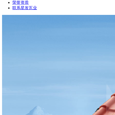
荣誉资质
联系星发瓦业