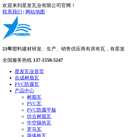
欢迎来到星发瓦业有限公司官网！
联系我们
|
网站地图
21年
塑料建材研发、生产、销售供应商
有房有瓦，有星发
全国服务热线
137-1550-5247
星发瓦业首页
合成树脂瓦
PVC防腐瓦
产品中心
树脂瓦
PVC瓦
PVC防腐平板
仿古树脂瓦
中空隔热瓦
罗马瓦
墙体板瓦