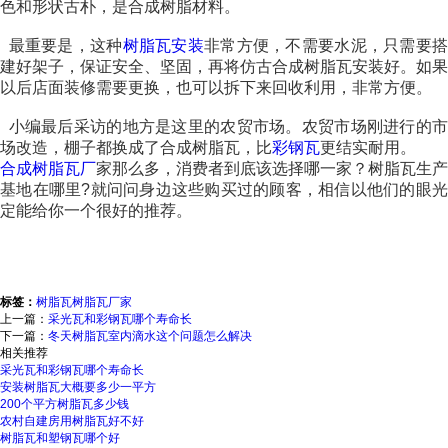
色和形状古朴，是合成树脂材料。
最重要是，这种
树脂瓦安装
非常方便，不需要水泥，只需要
建好架子，保证安全、坚固，再将仿古合成树脂瓦安装好。如果
以后店面装修需要更换，也可以拆下来回收利用，非常方便。
小编最后采访的地方是这里的农贸市场。农贸市场刚进行的市
场改造，棚子都换成了合成树脂瓦，比
彩钢瓦
更结实耐用。
合成树脂瓦厂
家那么多，消费者到底该选择哪一家？树脂瓦生产
基地在哪里?就问问身边这些购买过的顾客，相信以他们的眼光
定能给你一个很好的推荐。
标签：
树脂瓦
树脂瓦厂家
上一篇：
采光瓦和彩钢瓦哪个寿命长
下一篇：
冬天树脂瓦室内滴水这个问题怎么解决
相关推荐
采光瓦和彩钢瓦哪个寿命长
安装树脂瓦大概要多少一平方
200个平方树脂瓦多少钱
农村自建房用树脂瓦好不好
树脂瓦和塑钢瓦哪个好