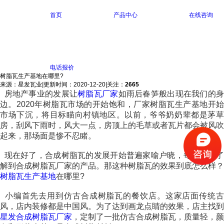
首页
产品中心
在线咨询
电话报价
树脂瓦生产基地在哪里?
来源：星发瓦业
|
更新时间：2020-12-20
|
关注：
2665
房地产事业的发展让
树脂瓦厂家
如雨后春笋般出现在我们的
边。2020年树脂瓦
市场的开始饱和，厂家树脂瓦生产基地开
市场下沉，将目标瞄向村镇地区。以前，爷爷奶奶辈都是茅草
房，刮风下雨时，风大一点，房顶上的毛草或者瓦片都会被风吹
起来，那场面是惨不忍睹。
现在好了，合成树脂瓦的发展开始普遍家喻户晓，每个人都了
解到合成树脂瓦厂家的产品。那这种树脂瓦的效果到底怎么样？
树脂瓦生产基地
在哪里?
小编首先去用到仿古合成树脂瓦的餐饮店。这家店面传统古
风，店内装修都是中国风。为了达到画龙点睛的效果，店主找到
星发合成树脂瓦厂家
，定制了一批仿古合成树脂瓦，质量轻，颜