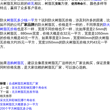
火树脂瓦和以前的
砖瓦
相比，树脂瓦
方便、
长、颜色多样等
安装
使用寿命
特点，赢得了众多客户喜欢。
防火
树脂瓦多少钱一平
方？说到防火树脂瓦价格，涉及到许多的因素，比
如不同的公司
厂家品牌
的防火树脂瓦，价格是不一样的，不同厚度的
防火
树脂瓦价格
也是不一样，宽度不同价格也不一样，比如厚度是2.5mm的
防火树脂瓦，880mm宽度，价格大概是在32元一平方，宽度是1050mm
的价格大概是40元一平方。如果厚度是3.0mm，宽度880mm的防火树脂
瓦价格大约35元一平方，宽度1050mm的防火树脂瓦价格大约43元一平
方。
如果
选购树脂瓦
，建议去像星发树脂瓦厂这样的大厂家去购买，保证质量
同时价格实惠，是大家信赖的树脂瓦厂家，可以放心选购。
标签：
合成树脂瓦
树脂瓦厂家
上一篇：
采光瓦和彩钢瓦哪个寿命长
下一篇：
北京树脂瓦批发市场
相关推荐
采光瓦和彩钢瓦哪个寿命长
安装树脂瓦大概要多少一平方
200个平方树脂瓦多少钱