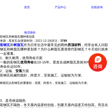
首页
产品中心
在线咨询
电话报价
彩钢瓦和树脂瓦哪种更划算
来源：星发瓦业
|
更新时间：2021-12-18
|
关注：
3789
彩钢瓦
和
树脂瓦
作为日常生活中最常见的两种
房顶
材料
，经常会有人问彩
钢瓦和树脂瓦哪种更划算？为什么树脂瓦逐渐替代彩钢瓦？今天咱们就来
一起看看。
1、耐久耐用，使用寿命方面
一般的彩钢瓦
使用寿命
在10-15年。星发合成树脂瓦质保30年，实际使用
寿命长达50年。
2、运输、
安装
方面
彩钢瓦机械性能好，跨度大，安装施工、运输较为方便。
树脂瓦比彩钢瓦的重量轻，强度、跨度大，安装施工、运输较为方便。
3、是否保温隔热
彩钢瓦不隔热，冬天屋内温度特别低，到夏天屋内温度又特别高。而且在