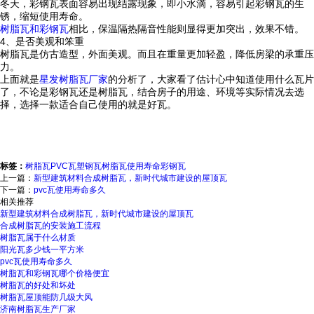
冬天，彩钢瓦表面容易出现结露现象，即小水滴，容易引起彩钢瓦的生
锈，缩短使用寿命。
树脂瓦和彩钢瓦
相比，保温隔热隔音性能则显得更加突出，效果不错。
4、是否美观和笨重
树脂瓦是仿古造型，外面美观。而且在重量更加轻盈，降低房梁的承重压
力。
上面就是
星发树脂瓦厂家
的分析了，大家看了估计心中知道使用什么瓦片
了，不论是彩钢瓦还是树脂瓦，结合房子的用途、环境等实际情况去选
择，选择一款适合自己使用的就是好瓦。
标签：
树脂瓦
PVC瓦
塑钢瓦
树脂瓦使用寿命
彩钢瓦
上一篇：
新型建筑材料合成树脂瓦，新时代城市建设的屋顶瓦
下一篇：
pvc瓦使用寿命多久
相关推荐
新型建筑材料合成树脂瓦，新时代城市建设的屋顶瓦
合成树脂瓦的安装施工流程
树脂瓦属于什么材质
阳光瓦多少钱一平方米
pvc瓦使用寿命多久
树脂瓦和彩钢瓦哪个价格便宜
树脂瓦的好处和坏处
树脂瓦屋顶能防几级大风
济南树脂瓦生产厂家