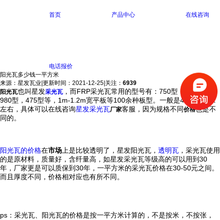
首页
产品中心
在线咨询
电话报价
阳光瓦多少钱一平方米
来源：星发瓦业
|
更新时间：2021-12-25
|
关注：
6939
也叫星发
，而FRP采光瓦常用的型号有：750型，840型，
阳光瓦
采光瓦
980型，475型等，1m-1.2m宽平板等100余种板型。一般是40元一平米
左右，具体可以在线咨询
星发采光瓦
客服，因为规格不同
也是不
厂家
价格
同的。
阳光瓦的价格
在
市场
上是比较透明了，星发阳光瓦，
透明瓦
，采光瓦使用
的是原材料，质量好，含纤量高，如星发采光瓦等级高的可以用到30
年，厂家更是可以质保到30年，一平方米的采光瓦价格在30-50元之间。
而且厚度不同，价格相对应也有所不同。
ps：采光瓦、阳光瓦的价格是按一平方米计算的，不是按米，不按张，