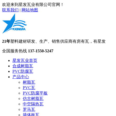
欢迎来到星发瓦业有限公司官网！
联系我们
|
网站地图
21年
塑料建材研发、生产、销售供应商
有房有瓦，有星发
全国服务热线
137-1550-5247
星发瓦业首页
合成树脂瓦
PVC防腐瓦
产品中心
树脂瓦
PVC瓦
PVC防腐平板
仿古树脂瓦
中空隔热瓦
罗马瓦
墙体板瓦