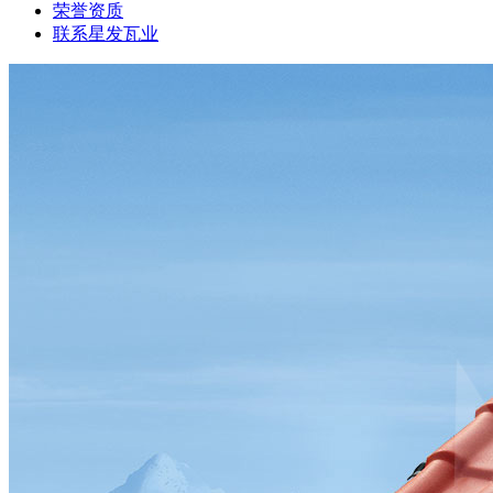
荣誉资质
联系星发瓦业