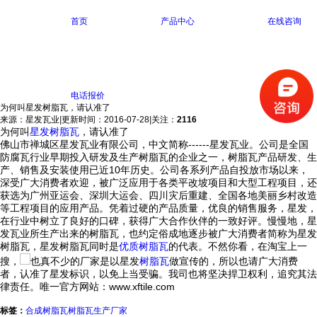
首页
产品中心
在线咨询
电话报价
为何叫星发树脂瓦，请认准了
来源：星发瓦业
|
更新时间：2016-07-28
|
关注：
2116
为何叫
星发树脂瓦
，请认准了
佛山市禅城区星发瓦业有限公司，中文简称------星发瓦业。公司是全国
防腐瓦行业早期投入研发及生产树脂瓦的企业之一，树脂瓦产品研发、生
产、销售及安装使用已近10年历史。公司各系列产品自投放市场以来，
深受广大消费者欢迎，被广泛应用于各类平改坡项目和大型工程项目，还
获选为广州亚运会、深圳大运会、四川灾后重建、全国各地美丽乡村改造
等工程项目的应用产品。凭着过硬的产品质量，优良的销售服务，星发，
在行业中树立了良好的口碑，获得广大合作伙伴的一致好评。慢慢地，星
发瓦业所生产出来的树脂瓦，也约定俗成地逐步被广大消费者简称为星发
树脂瓦，星发树脂瓦同时是
优质树脂瓦
的代表。不然你看，在淘宝上一
搜，
也真不少的厂家是以星发
树脂瓦
做宣传的，所以也请广大消费
者，认准了星发标识，以免上当受骗。我司也将坚决捍卫权利，追究其法
律责任。唯一官方网站：www.xftile.com
标签：
合成树脂瓦
树脂瓦生产厂家