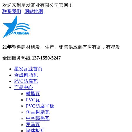
欢迎来到星发瓦业有限公司官网！
联系我们
|
网站地图
21年
塑料建材研发、生产、销售供应商
有房有瓦，有星发
全国服务热线
137-1550-5247
星发瓦业首页
合成树脂瓦
PVC防腐瓦
产品中心
树脂瓦
PVC瓦
PVC防腐平板
仿古树脂瓦
中空隔热瓦
罗马瓦
墙体板瓦