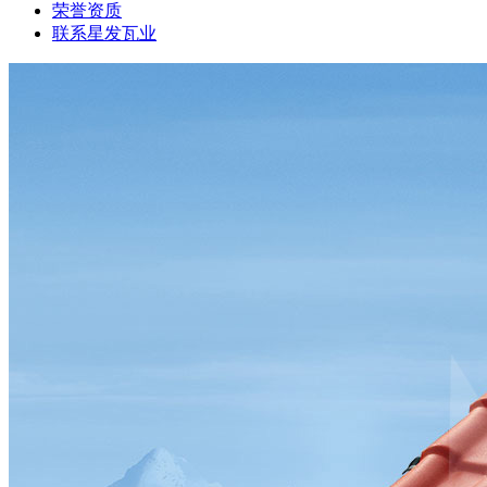
荣誉资质
联系星发瓦业