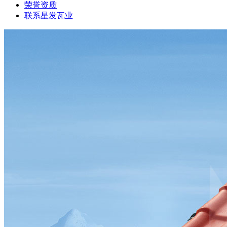
荣誉资质
联系星发瓦业