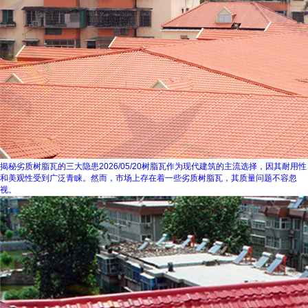
揭秘劣质树脂瓦的三大隐患
2026/05/20
树脂瓦作为现代建筑的主流选择，因其耐用性
和美观性受到广泛青睐。然而，市场上存在着一些劣质树脂瓦，其质量问题不容忽
视。