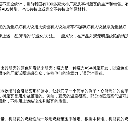
不完全统计，目前我国有700多家大小厂家从事树脂瓦的生产和销售。
通ABS树脂、PVC共挤出或完全不共挤出等原材料。
光的质量好好有人说用火烧也有人说如果车不碾碎好有人说越厚质量越好
斥上述一些所谓的“职业化”方法。一般来说，在产品外观无明显缺陷的情
出其明亮的颜色和看起来明亮；哑光是一种哑光ASA树脂开发，以避免光
很多的厂家试图迷惑公众，转移他们的注意力，误导消费者。
胀冷收缩时会引起变形和漏水。让我们举一个简单的例子：众所周知的皮
树脂瓦是用来做屋顶的。例如，夏天的温度很高。部分地区最高气温可达4
因此，不能用上述结论来判断瓦的质量。
树脂瓦的燃烧性能一般用燃烧范围来确定。根据本标准，树脂瓦的燃烧性能应