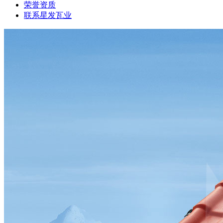
荣誉资质
联系星发瓦业