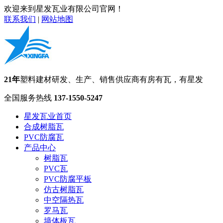
欢迎来到星发瓦业有限公司官网！
联系我们
|
网站地图
21年
塑料建材研发、生产、销售供应商
有房有瓦，有星发
全国服务热线
137-1550-5247
星发瓦业首页
合成树脂瓦
PVC防腐瓦
产品中心
树脂瓦
PVC瓦
PVC防腐平板
仿古树脂瓦
中空隔热瓦
罗马瓦
墙体板瓦