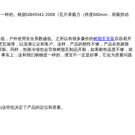
根据GB/t9341-2008《瓦片承载力（跨度660mm，荷载扰动
越低，户外使用安全系数越低。之所以有很多廉价的
树脂瓦安装
后容易开
把瓦做厚，以混淆公众和客户。这样，产品的韧性不够，产品在热膨胀
就会断裂。同样，热胀冷缩也会导致树脂瓦制品开裂，如果耐热温度不够，就
？事实上，这和我们购物是一样的，便宜不一定是好事，它会为质量问题
为这些也决定了产品的定位和质量。