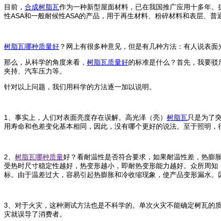
目前，
合成树脂瓦
作为一种新型屋面材料，已在我国推广应用十多年。据
性ASA和一般耐候性ASA的产品，用于再生材料、粉碎材料和表层、普
树脂瓦哪种质量好
？网上有很多种意见，但是有几种方法：有人说表面
那么，从科学的角度来看，
树脂瓦质量好
的标准是什么？首先，我要驳
夹持、汽车压力等。
针对以上问题，我们用科学的方法逐一加以说明。
1、事实上，人们对表面亮度存在误解。高光泽（亮）
树脂瓦
只是为了突
用寿命和色差变化基本相同，因此，没有哪个更好的说法。至于照明，
2、
树脂瓦哪种质量
好？看耐温性是否符合要求，如果耐温性差，热膨
受热时尺寸稳定性越好，热变形越小，即耐热变形能力越好。众所周知，
标。由于温差过大，容易引起热膨胀和冷收缩现象，使产品变形漏水。
3、对于火灾，这种测试方法也是不科学的。单次火灾不能确定树瓦的质量。
灾就误导了消费者。