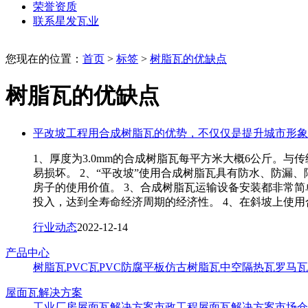
荣誉资质
联系星发瓦业
您现在的位置：
首页
>
标签
>
树脂瓦的优缺点
树脂瓦的优缺点
平改坡工程用合成树脂瓦的优势，不仅仅是提升城市形象
1、厚度为3.0mm的合成树脂瓦每平方米大概6公斤。
易损坏。 2、“平改坡”使用合成树脂瓦具有防水、防
房子的使用价值。 3、合成树脂瓦运输设备安装都非常
投入，达到全寿命经济周期的经济性。 4、在斜坡上使
行业动态
2022-12-14
产品中心
树脂瓦
PVC瓦
PVC防腐平板
仿古树脂瓦
中空隔热瓦
罗马瓦
屋面瓦解决方案
工业厂房屋面瓦解决方案
市政工程屋面瓦解决方案
市场仓