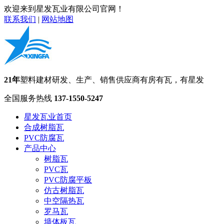
欢迎来到星发瓦业有限公司官网！
联系我们
|
网站地图
21年
塑料建材研发、生产、销售供应商
有房有瓦，有星发
全国服务热线
137-1550-5247
星发瓦业首页
合成树脂瓦
PVC防腐瓦
产品中心
树脂瓦
PVC瓦
PVC防腐平板
仿古树脂瓦
中空隔热瓦
罗马瓦
墙体板瓦