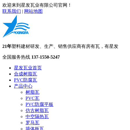
欢迎来到星发瓦业有限公司官网！
联系我们
|
网站地图
21年
塑料建材研发、生产、销售供应商
有房有瓦，有星发
全国服务热线
137-1550-5247
星发瓦业首页
合成树脂瓦
PVC防腐瓦
产品中心
树脂瓦
PVC瓦
PVC防腐平板
仿古树脂瓦
中空隔热瓦
罗马瓦
墙体板瓦