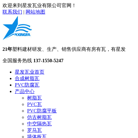
欢迎来到星发瓦业有限公司官网！
联系我们
|
网站地图
21年
塑料建材研发、生产、销售供应商
有房有瓦，有星发
全国服务热线
137-1550-5247
星发瓦业首页
合成树脂瓦
PVC防腐瓦
产品中心
树脂瓦
PVC瓦
PVC防腐平板
仿古树脂瓦
中空隔热瓦
罗马瓦
墙体板瓦