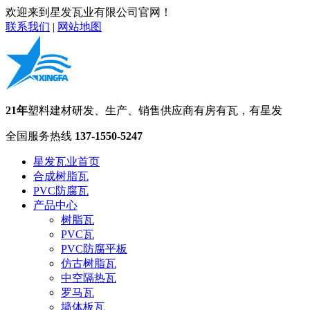
欢迎来到星发瓦业有限公司官网！
联系我们
|
网站地图
21年
塑料建材研发、生产、销售供应商
有房有瓦，有星发
全国服务热线
137-1550-5247
星发瓦业首页
合成树脂瓦
PVC防腐瓦
产品中心
树脂瓦
PVC瓦
PVC防腐平板
仿古树脂瓦
中空隔热瓦
罗马瓦
墙体板瓦