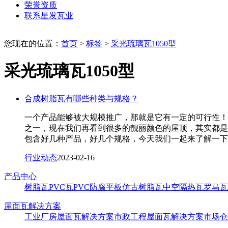
荣誉资质
联系星发瓦业
您现在的位置：
首页
>
标签
>
采光琉璃瓦1050型
采光琉璃瓦1050型
合成树脂瓦有哪些种类与规格？
一个产品能够被大规模推广，那就是它有一定的可行性！
之一，现在我们再看到很多的靓丽颜色的屋顶，其实都是
包含好几种产品，好几个规格，今天我们一起来了解一下
行业动态
2023-02-16
产品中心
树脂瓦
PVC瓦
PVC防腐平板
仿古树脂瓦
中空隔热瓦
罗马瓦
屋面瓦解决方案
工业厂房屋面瓦解决方案
市政工程屋面瓦解决方案
市场仓