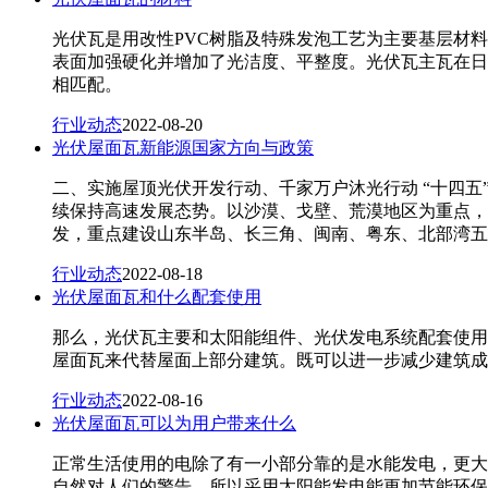
光伏瓦是用改性PVC树脂及特殊发泡工艺为主要基层材
表面加强硬化并增加了光洁度、平整度。光伏瓦主瓦在日
相匹配。
行业动态
2022-08-20
光伏屋面瓦新能源国家方向与政策
二、实施屋顶光伏开发行动、千家万户沐光行动 “十四
续保持高速发展态势。以沙漠、戈壁、荒漠地区为重点，
发，重点建设山东半岛、长三角、闽南、粤东、北部湾五
行业动态
2022-08-18
光伏屋面瓦和什么配套使用
那么，光伏瓦主要和太阳能组件、光伏发电系统配套使用
屋面瓦来代替屋面上部分建筑。既可以进一步减少建筑成
行业动态
2022-08-16
光伏屋面瓦可以为用户带来什么
正常生活使用的电除了有一小部分靠的是水能发电，更大
自然对人们的警告，所以采用太阳能发电能更加节能环保