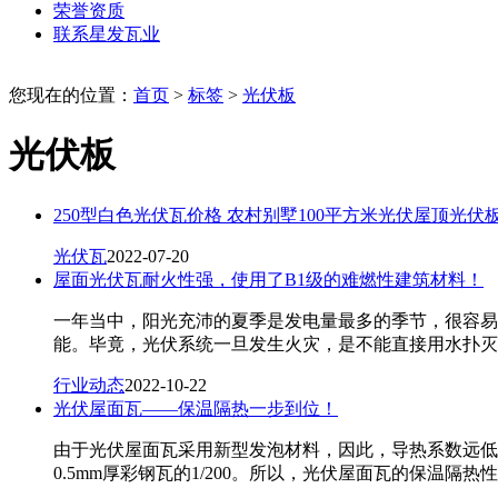
荣誉资质
联系星发瓦业
您现在的位置：
首页
>
标签
>
光伏板
光伏板
250型白色光伏瓦价格 农村别墅100平方米光伏屋顶光伏
光伏瓦
2022-07-20
屋面光伏瓦耐火性强，使用了B1级的难燃性建筑材料！
一年当中，阳光充沛的夏季是发电量最多的季节，很容易
能。毕竟，光伏系统一旦发生火灾，是不能直接用水扑灭
行业动态
2022-10-22
光伏屋面瓦——保温隔热一步到位！
由于光伏屋面瓦采用新型发泡材料，因此，导热系数远低于树脂
0.5mm厚彩钢瓦的1/200。所以，光伏屋面瓦的保温隔