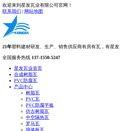
欢迎来到星发瓦业有限公司官网！
联系我们
|
网站地图
21年
塑料建材研发、生产、销售供应商
有房有瓦，有星发
全国服务热线
137-1550-5247
星发瓦业首页
合成树脂瓦
PVC防腐瓦
产品中心
树脂瓦
PVC瓦
PVC防腐平板
仿古树脂瓦
中空隔热瓦
罗马瓦
墙体板瓦