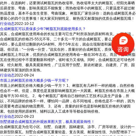
此外，在选购时，还要测试树脂瓦的热收缩率。热收缩率太大的树脂瓦，经阳光暴晒
后易变形、弯曲，影响美观且不能恢复；而热收缩率小的树脂瓦，只要温度不超过耐
热温度值，基本不会发生变形、弯曲现象。 树脂瓦厂家告诉你：选购合成树脂瓦务必
要留心的四个注意事项！祝大家买到韧性足、耐热强又耐腐蚀的优质合成树脂瓦哦！
行业动态
2022-10-12
合成树脂瓦可以质保多少年?树脂瓦到底能使用多久？
其实，合成树脂瓦使用寿命的长短主要与它生产时所添加的原材料有关。一般来说，
合成树脂瓦的价格25-55元不等。二十多元一平方的合成树脂瓦，要么是劣质的
ABS，要么是经过翻新的ASA材料。用个5年左右，就会出现裂缝和漏水等一系列问
题。俗话说：“一分钱一分货，”说实在的，质量好的合成树脂瓦，质保可达30年。 合
成树脂瓦上市以来，优质的合成树脂瓦的使用寿命一般在30年左右。而且，合成树脂
瓦在使用过程中不需要翻新和维护，省时省力又省钱。同时，合成树脂瓦还可绿色环
保、经久耐用、极具美观装饰性，广泛应用于别墅、新农村建设、自建房、厂房、园
林建筑等屋顶的防水装饰。
行业动态
2022-09-24
市面上的树脂瓦价格大概多少钱一平方呢？
市面上的树脂瓦价格大概多少钱一平方？ 1、树脂瓦有几种不一样的规格，自然价格
也会不一样。但是，厚度也是直接影响树脂瓦的一大因素。树脂瓦价格在市面上大概
是每平方30-60元。 2、每个树脂瓦厂都有自己独特的工艺技术以及生产设备，所
以，不同品牌的价格不一样。哪怕同一品牌，在不同地域，价格也是不一样的，因为
还需要考虑运输的物流费用。 3、还有，质量的好坏也是影响树脂瓦价格的关键因
素。包括使用的原材料、辅料以及人工成本等等都会影响价格。
行业动态
2022-09-23
别墅搭建合成树脂瓦的外观效果图大赏，极具美观装饰性！
合成树脂瓦是为住宅小区、别墅、自建房、园林建筑、凉亭、厂房等研发、设计的一
款新型防腐瓦。别墅合成树脂瓦重量轻盈、复古美观、耐腐蚀性强、为别墅增添了一