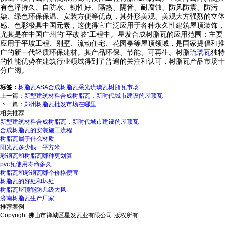
有色泽持久、自防水、韧性好、隔热、隔音、耐腐蚀、防风防震、防污
染、绿色环保保温、安装方便等优点，其外形美观、美观大方强烈的立体
感、色彩极具中国元素，这使得它广泛应用于各种永久性建筑屋顶装饰，
尤其是在中国广州的“平改坡”工程中。星发合成树脂瓦的应用范围：主要
应用于平坡工程、别墅、流动住宅、花园亭等屋顶领域，是国家提倡和推
广的新一代轻质环保建材。其产品环保、节能、可再生。树脂
琉璃瓦
独特
的性能优势在建筑行业领域得到了普遍的关注和认可，树脂瓦产品市场十
分广阔。
标签：
树脂瓦
ASA合成树脂瓦
采光琉璃瓦
树脂瓦市场
上一篇：
新型建筑材料合成树脂瓦，新时代城市建设的屋顶瓦
下一篇：
郑州树脂瓦批发市场在哪里
相关推荐
新型建筑材料合成树脂瓦，新时代城市建设的屋顶瓦
合成树脂瓦的安装施工流程
树脂瓦属于什么材质
阳光瓦多少钱一平方米
彩钢瓦和树脂瓦哪种更划算
pvc瓦使用寿命多久
树脂瓦和彩钢瓦哪个价格便宜
树脂瓦的好处和坏处
树脂瓦屋顶能防几级大风
济南树脂瓦生产厂家
推荐案例
Copyright 佛山市禅城区星发瓦业有限公司 版权所有