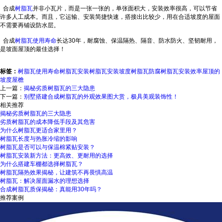
合成
树脂瓦
并非小瓦片，而是一张一张的，单张面积大，安装效率很高，可以节省
许多人工成本。而且，它运输、安装简捷快速，搭接出比较少，用在合适坡度的屋面
不需要再铺设防水层。
合成
树脂瓦使用寿命
长达30年，耐腐蚀、保温隔热、隔音、防水防火、坚韧耐用，
是坡面屋顶的最佳选择！
标签：
树脂瓦使用寿命
树脂瓦安装
树脂瓦安装坡度
树脂瓦防腐
树脂瓦安装效率
屋顶的
坡度
屋檐
上一篇：
揭秘劣质树脂瓦的三大隐患
下一篇：
别墅搭建合成树脂瓦的外观效果图大赏，极具美观装饰性！
相关推荐
揭秘劣质树脂瓦的三大隐患
劣质树脂瓦的成本降低手段及其危害
为什么树脂瓦更适合家里用？
树脂瓦长度与热胀冷缩的影响
树脂瓦是否可以与保温棉紧贴安装？
树脂瓦安装新方法：更高效、更耐用的选择
为什么搭建车棚都选择树脂瓦？
树脂瓦隔热效果揭秘，让建筑不再畏惧高温
树脂瓦：解决屋面漏水的理想选择
合成树脂瓦质保揭秘：真能用30年吗？
推荐案例