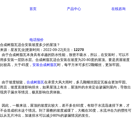
首页
产品中心
在线咨询
电话报价
合成树脂瓦适合安装坡度多少的屋顶？
来源：星发瓦业
|
更新时间：2022-09-22
|
关注：
12270
由于合成树脂瓦本身具有卓越的防水性能，致密不吸水，所以，在安装时，可以不
用多安装一层防水层。合成树脂瓦适合安装在坡度为20-80度的屋顶。要是房屋坡度
比较高，大于45度，
安装合成树脂瓦
时，每平方米可多打2颗螺丝，更加牢固。
由于坡度较陡，
合成树脂瓦
在承受大风大雨时，多几颗螺丝固定瓦板会更加牢固。
而且，坡度直接影响排水，如果屋顶上有水，屋顶外的水肯定会渗漏到屋内，导致出
现房子漏水等情况，极其影响住房体验。
因此，一般来说，屋顶的坡度比较大，差不多在60度，有助于水流迅速排下来，才
不会造成积水这个情况。到了屋檐的坡度减缓了，大概在30度，水流冲击力的惯性可
以从瓦片冲出，加速排水可以减少80%的渗漏情况的发生。