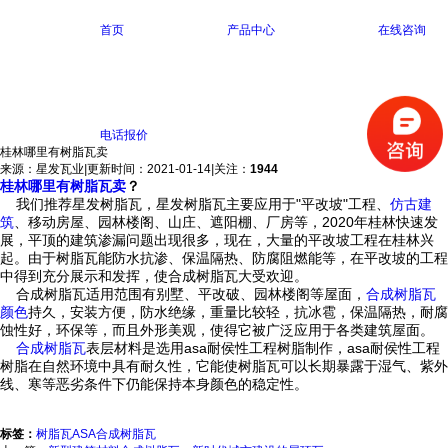
首页
产品中心
在线咨询
电话报价
桂林哪里有树脂瓦卖
来源：星发瓦业
|
更新时间：2021-01-14
|
关注：
1944
桂林哪里有树脂瓦卖
？
我们推荐星发树脂瓦，星发树脂瓦主要应用于"平改坡"工程、
仿古建
筑
、移动房屋、园林楼阁、山庄、遮阳棚、厂房等，2020年桂林快速发
展，平顶的建筑渗漏问题出现很多，现在，大量的平改坡工程在桂林兴
起。由于树脂瓦能防水抗渗、保温隔热、防腐阻燃能等，在平改坡的工程
中得到充分展示和发挥，使合成树脂瓦大受欢迎。
合成树脂瓦适用范围有别墅、平改破、园林楼阁等屋面，
合成树脂瓦
颜色
持久，安装方便，防水绝缘，重量比较轻，抗冰雹，保温隔热，耐腐
蚀性好，环保等，而且外形美观，使得它被广泛应用于各类建筑屋面。
合成树脂瓦
表层材料是选用asa耐侯性工程树脂制作，asa耐侯性工程
树脂在自然环境中具有耐久性，它能使树脂瓦可以长期暴露于湿气、紫外
线、寒等恶劣条件下仍能保持本身颜色的稳定性。
标签：
树脂瓦
ASA合成树脂瓦